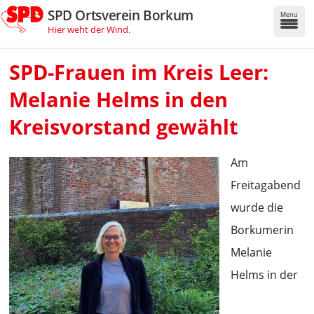
SPD Ortsverein Borkum
Menu
Hier weht der Wind.
SPD-Frauen im Kreis Leer:
Melanie Helms in den
Kreisvorstand gewählt
Am
Freitagabend
wurde die
Borkumerin
Melanie
Helms in der