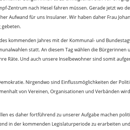
Impf-Zentrum nach Hesel fahren müssen. Gerade jetzt wo de
icher Aufwand für uns Insulaner. Wir haben daher Frau Joh
 gebeten.
e des kommenden Jahres mit der Kommunal- und Bundestagw
munalwahlen statt. An diesem Tag wählen die Bürgerinnen 
re Räte. Und auch unsere Inselbewohner sind somit aufger
mokratie. Nirgendwo sind Einflussmöglichkeiten der Politi
ammenhalt von Vereinen, Organisationen und Verbänden wir
en es daher fortführend zu unserer Aufgabe machen politis
send in der kommenden Legislaturperiode zu erarbeiten un