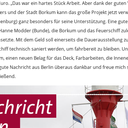
Euro. „Das war ein hartes Stück Arbeit. Aber dank der gute
ers und der Stadt Borkum kann das große Projekt jetzt verw
nburg) ganz besonders für seine Unterstützung. Eine gute N
anne Modder (Bunde), die Borkum und das Feuerschiff zule
nsetzte. Mit dem Geld soll einerseits die Dauerausstellun
hiff technisch saniert werden, um fahrbereit zu bleiben. 
, einen neuen Belag für das Deck, Farbarbeiten, die Innen
e gute Nachricht aus Berlin überaus dankbar und freue mic
ießend.