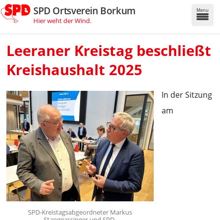
SPD Ortsverein Borkum
Menu
Hier weht der Wind.
Leeraner Kreistag beschließt
Kreishaushalt 2025
In der Sitzung
am
SPD-Kreistagsabgeordneter Markus
Stanggassinger und SPD-