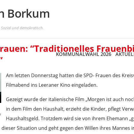
in Borkum
. Sozial und demokratisch.
auen: “Traditionelles Frauenbil
KOMMUNALWAHL 2026
AKTUEL
”
Am letzten Donnerstag hatten die SPD- Frauen des Krei
Filmabend ins Leeraner Kino eingeladen.
Gezeigt wurde der italienische Film „Morgen ist auch noch
in dem Film den Haushalt, erzieht die Kinder, pflegt Ve
a
Haushaltsgeld. Trotzdem wird sie von ihrem Ehemann „ge
s dieser Situation und geht gegen den Willen ihres Mannes i