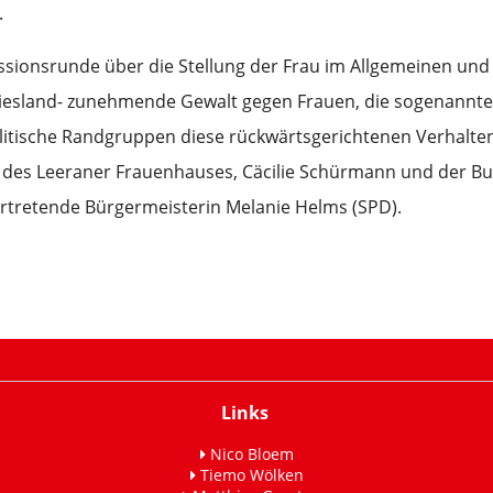
.
ssionsrunde über die Stellung der Frau im Allgemeinen und 
friesland- zunehmende Gewalt gegen Frauen, die sogenannte
olitische Randgruppen diese rückwärtsgerichtenen Verhalt
n des Leeraner Frauenhauses, Cäcilie Schürmann und der B
ertretende Bürgermeisterin Melanie Helms (SPD).
Links
Nico Bloem
Tiemo Wölken