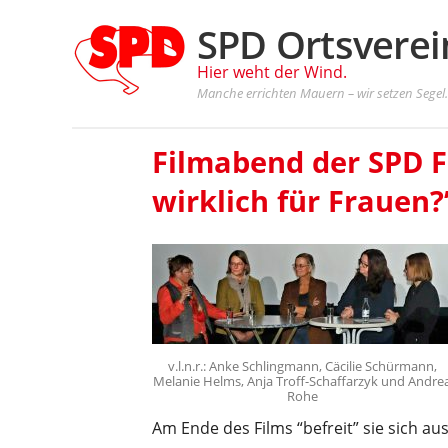
SPD Ortsvere
Hier weht der Wind.
Manche errichten Mauern – wir setzen Segel
Filmabend der SPD Fr
wirklich für Frauen?
v.l.n.r.: Anke Schlingmann, Cäcilie Schürmann,
Melanie Helms, Anja Troff-Schaffarzyk und Andre
Rohe
Am Ende des Films “befreit” sie sich au